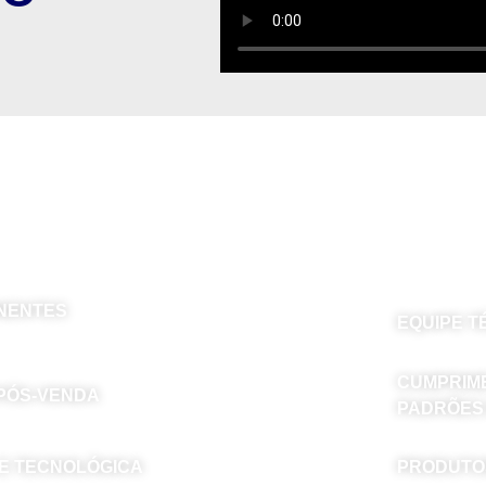
OR QUE ESCOLHER A PC
ONENTES
EQUIPE T
CUMPRIME
 PÓS-VENDA
PADRÕES
E TECNOLÓGICA
PRODUTOS